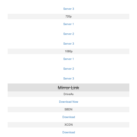
Server 3
720p
Server 1
Server 2
Server 3
1080p
Server 1
Server 2
Server 3
Mirror Link
DriveAs
Download Now
SBDN
Download
XCDN
Download