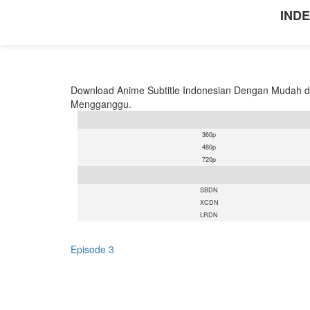
INDE
Download Anime Subtitle Indonesian Dengan Mudah de
Mengganggu.
360p
480p
720p
SBDN
XCDN
LRDN
Episode 3