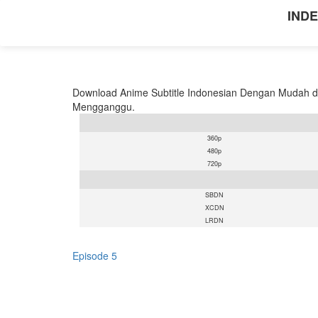
INDE
Download Anime Subtitle Indonesian Dengan Mudah de
Mengganggu.
360p
480p
720p
SBDN
XCDN
LRDN
Episode 5