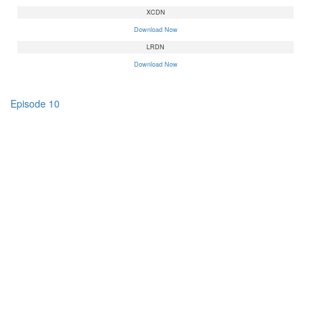
XCDN
Download Now
LRDN
Download Now
Episode 10