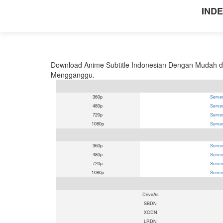
INDE
Download Anime Subtitle Indonesian Dengan Mudah de
Mengganggu.
360p
Server
480p
Server
720p
Server
1080p
Server
360p
Server
480p
Server
720p
Server
1080p
Server
DriveAs
SBDN
XCDN
LRDN