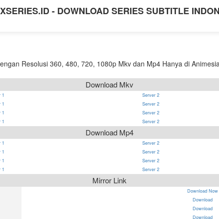
XSERIES.ID - DOWNLOAD SERIES SUBTITLE INDO
ngan Resolusi 360, 480, 720, 1080p Mkv dan Mp4 Hanya di Animesia 
Download Mkv
 1
Server 2
 1
Server 2
 1
Server 2
 1
Server 2
Download Mp4
 1
Server 2
 1
Server 2
 1
Server 2
 1
Server 2
Mirror Link
Download Now
Download
Download
Download