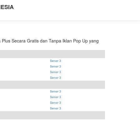
NESIA
Plus Secara Gratis dan Tanpa Iklan Pop Up yang
Server 3
Server 3
Server 3
Server 3
Server 3
Server 3
Server 3
Server 3