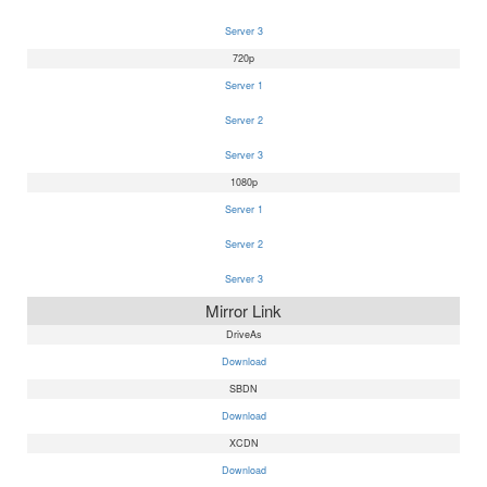
Server 3
720p
Server 1
Server 2
Server 3
1080p
Server 1
Server 2
Server 3
Mirror Link
DriveAs
Download
SBDN
Download
XCDN
Download