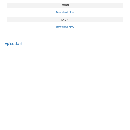
XCDN
Download Now
LRDN
Download Now
Episode 5