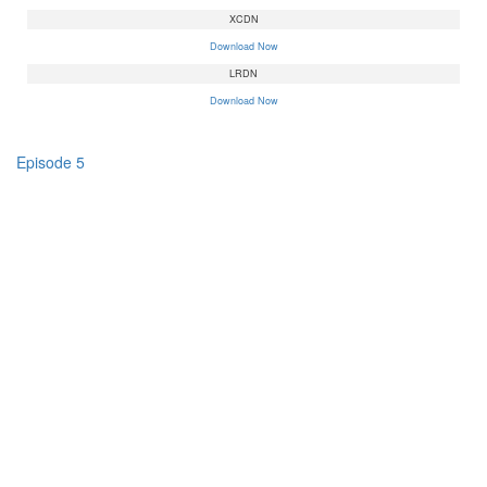
XCDN
Download Now
LRDN
Download Now
Episode 5