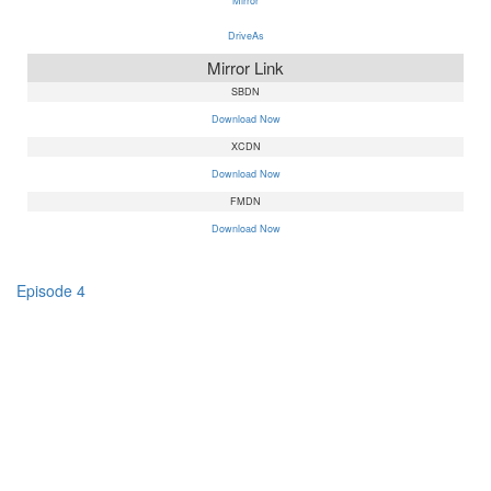
Mirror
DriveAs
Mirror Link
SBDN
Download Now
XCDN
Download Now
FMDN
Download Now
Episode 4