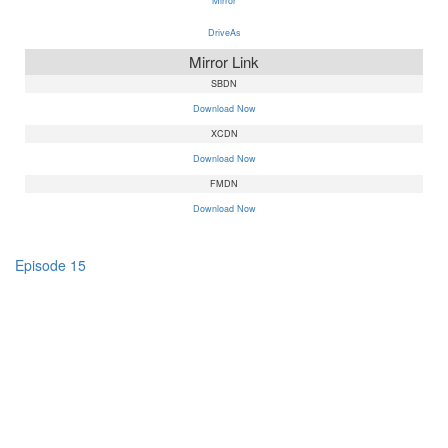
Mirror
DriveAs
Mirror Link
SBDN
Download Now
XCDN
Download Now
FMDN
Download Now
Episode 15