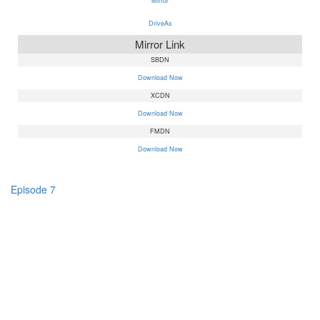
Mirror
DriveAs
Mirror Link
SBDN
Download Now
XCDN
Download Now
FMDN
Download Now
Episode 7