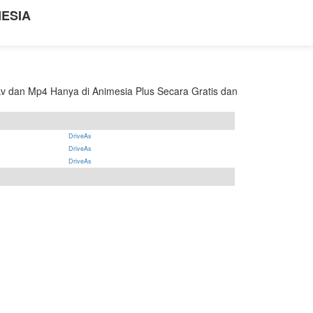
NESIA
v dan Mp4 Hanya di Animesia Plus Secara Gratis dan
DriveAs
DriveAs
DriveAs