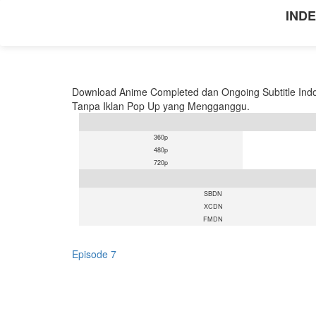
INDE
Download Anime Completed dan Ongoing Subtitle Indo
Tanpa Iklan Pop Up yang Mengganggu.
360p
480p
720p
SBDN
XCDN
FMDN
Episode 7