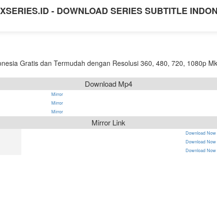
XSERIES.ID - DOWNLOAD SERIES SUBTITLE INDO
nesia Gratis dan Termudah dengan Resolusi 360, 480, 720, 1080p Mk
Download Mp4
Mirror
Mirror
Mirror
Mirror Link
Download Now
Download Now
Download Now