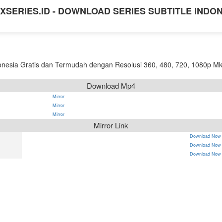
XSERIES.ID - DOWNLOAD SERIES SUBTITLE INDO
nesia Gratis dan Termudah dengan Resolusi 360, 480, 720, 1080p Mk
Download Mp4
Mirror
Mirror
Mirror
Mirror Link
Download Now
Download Now
Download Now