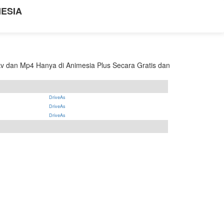
NESIA
v dan Mp4 Hanya di Animesia Plus Secara Gratis dan
DriveAs
DriveAs
DriveAs