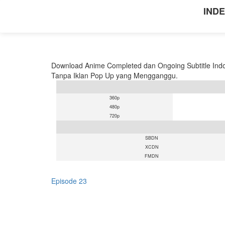
INDE
Download Anime Completed dan Ongoing Subtitle Indo
Tanpa Iklan Pop Up yang Mengganggu.
360p
480p
720p
SBDN
XCDN
FMDN
Episode 23