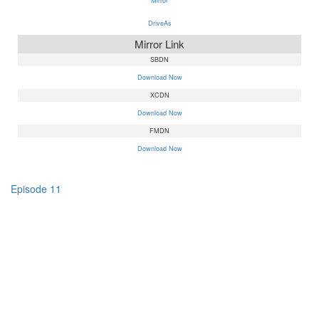
Mirror
DriveAs
Mirror Link
SBDN
Download Now
XCDN
Download Now
FMDN
Download Now
Episode 11