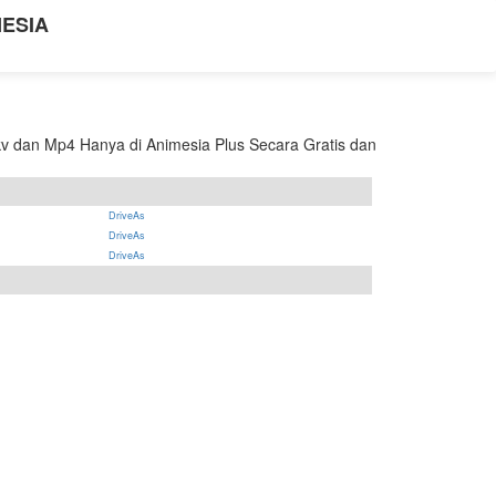
NESIA
v dan Mp4 Hanya di Animesia Plus Secara Gratis dan
DriveAs
DriveAs
DriveAs