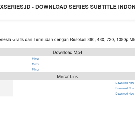
XSERIES.ID - DOWNLOAD SERIES SUBTITLE INDO
nesia Gratis dan Termudah dengan Resolusi 360, 480, 720, 1080p Mk
Download Mp4
Mirror
Mirror
Mirror
Mirror Link
Download Now
Download Now
Download Now