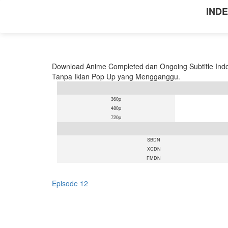
INDE
Download Anime Completed dan Ongoing Subtitle Indo
Tanpa Iklan Pop Up yang Mengganggu.
360p
480p
720p
SBDN
XCDN
FMDN
Episode 12