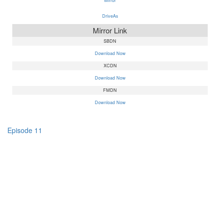
Mirror
DriveAs
Mirror Link
SBDN
Download Now
XCDN
Download Now
FMDN
Download Now
Episode 11