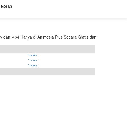
NESIA
v dan Mp4 Hanya di Animesia Plus Secara Gratis dan
DriveAs
DriveAs
DriveAs