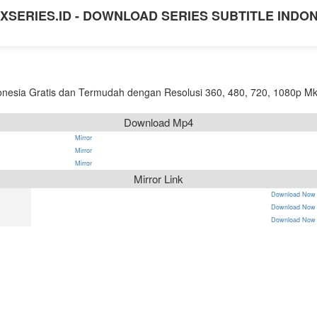
XSERIES.ID - DOWNLOAD SERIES SUBTITLE INDO
nesia Gratis dan Termudah dengan Resolusi 360, 480, 720, 1080p Mk
Download Mp4
Mirror
Mirror
Mirror
Mirror Link
Download Now
Download Now
Download Now