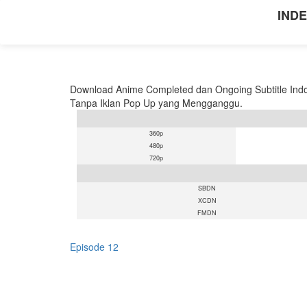
INDE
Download Anime Completed dan Ongoing Subtitle Indo
Tanpa Iklan Pop Up yang Mengganggu.
360p
480p
720p
SBDN
XCDN
FMDN
Episode 12