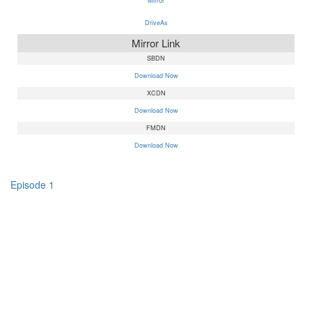
Mirror
DriveAs
Mirror Link
SBDN
Download Now
XCDN
Download Now
FMDN
Download Now
Episode 1