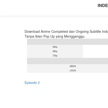
INDE
Download Anime Completed dan Ongoing Subtitle Indo
Tanpa Iklan Pop Up yang Mengganggu.
360p
480p
720p
SBDN
LRDN
Episode 2