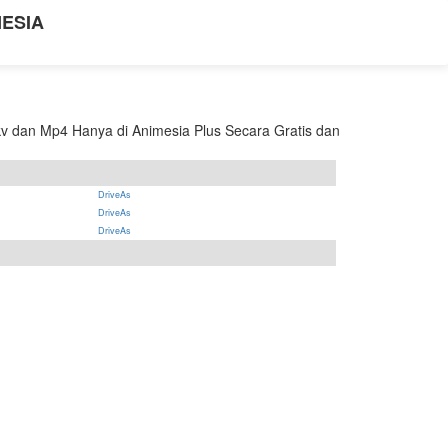
NESIA
v dan Mp4 Hanya di Animesia Plus Secara Gratis dan
DriveAs
DriveAs
DriveAs