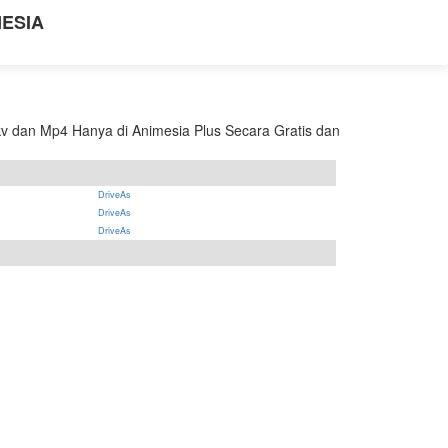
NESIA
v dan Mp4 Hanya di Animesia Plus Secara Gratis dan
DriveAs
DriveAs
DriveAs