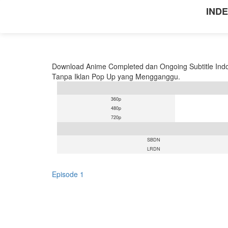
INDE
Download Anime Completed dan Ongoing Subtitle Indo
Tanpa Iklan Pop Up yang Mengganggu.
360p
480p
720p
SBDN
LRDN
Episode 1