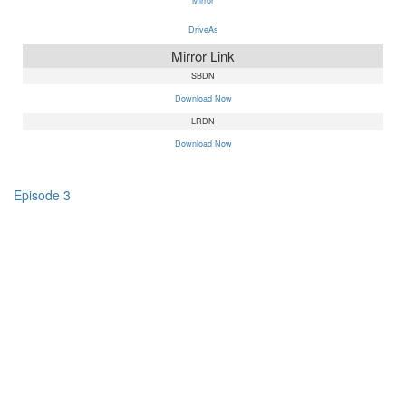
Mirror
DriveAs
Mirror Link
SBDN
Download Now
LRDN
Download Now
Episode 3