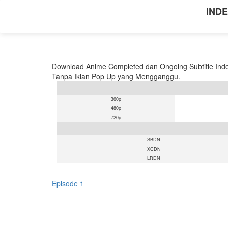
INDE
Download Anime Completed dan Ongoing Subtitle Indo
Tanpa Iklan Pop Up yang Mengganggu.
360p
480p
720p
SBDN
XCDN
LRDN
Episode 1