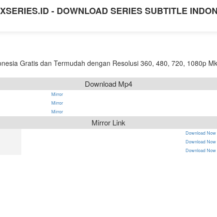
XSERIES.ID - DOWNLOAD SERIES SUBTITLE INDO
nesia Gratis dan Termudah dengan Resolusi 360, 480, 720, 1080p Mk
Download Mp4
Mirror
Mirror
Mirror
Mirror Link
Download Now
Download Now
Download Now