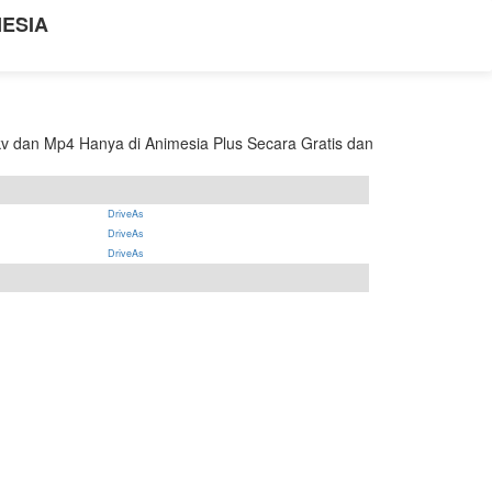
NESIA
v dan Mp4 Hanya di Animesia Plus Secara Gratis dan
DriveAs
DriveAs
DriveAs