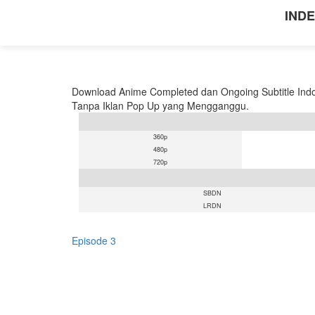
INDE
Download Anime Completed dan Ongoing Subtitle Indo
Tanpa Iklan Pop Up yang Mengganggu.
360p
480p
720p
SBDN
LRDN
Episode 3