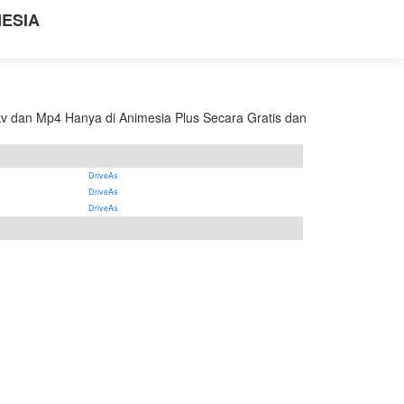
NESIA
v dan Mp4 Hanya di Animesia Plus Secara Gratis dan
DriveAs
DriveAs
DriveAs