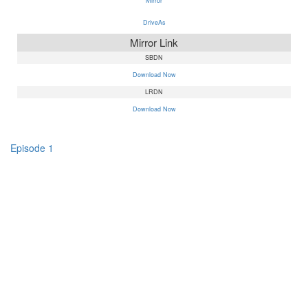
Mirror
DriveAs
Mirror Link
SBDN
Download Now
LRDN
Download Now
Episode 1