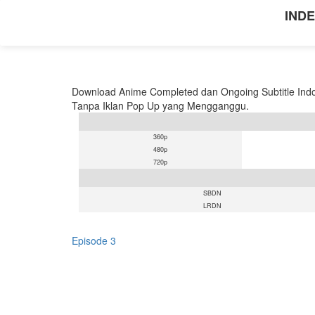
INDE
Download Anime Completed dan Ongoing Subtitle Indo
Tanpa Iklan Pop Up yang Mengganggu.
360p
480p
720p
SBDN
LRDN
Episode 3