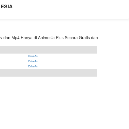
NESIA
v dan Mp4 Hanya di Animesia Plus Secara Gratis dan
DriveAs
DriveAs
DriveAs