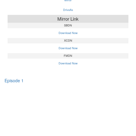
Mirror
DriveAs
Mirror Link
SBDN
Download Now
XCDN
Download Now
FMDN
Download Now
Episode 1