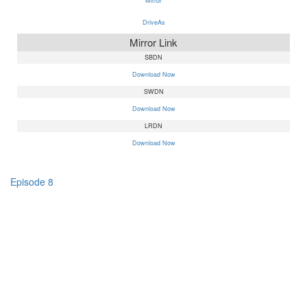
Mirror
DriveAs
Mirror Link
SBDN
Download Now
SWDN
Download Now
LRDN
Download Now
Episode 8