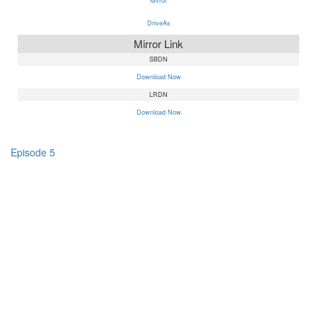
Mirror
DriveAs
Mirror Link
SBDN
Download Now
LRDN
Download Now
Episode 5