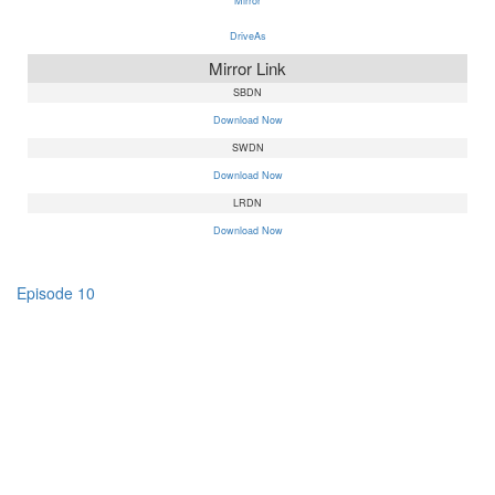
Mirror
DriveAs
Mirror Link
SBDN
Download Now
SWDN
Download Now
LRDN
Download Now
Episode 10