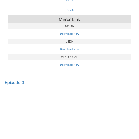
Mirror
DriveAs
Mirror Link
SWDN
Download Now
LSDN
Download Now
MP4UPLOAD
Download Now
Episode 3