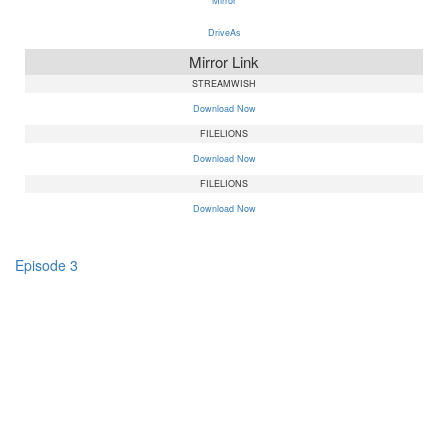
Mirror
DriveAs
Mirror Link
STREAMWISH
Download Now
FILELIONS
Download Now
FILELIONS
Download Now
Episode 3