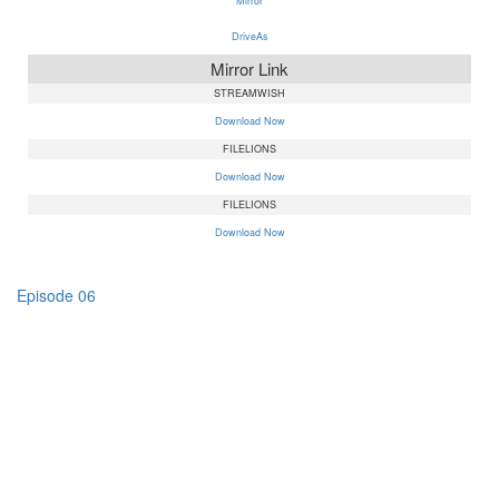
Mirror
DriveAs
Mirror Link
STREAMWISH
Download Now
FILELIONS
Download Now
FILELIONS
Download Now
Episode 06