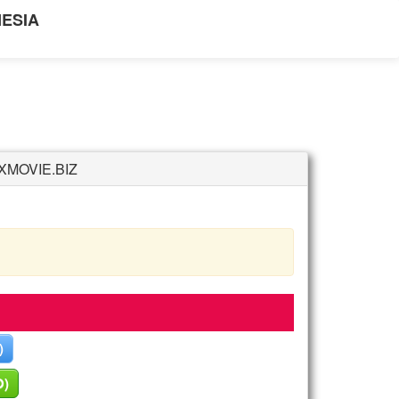
NESIA
XMOVIE.BIZ
)
O)