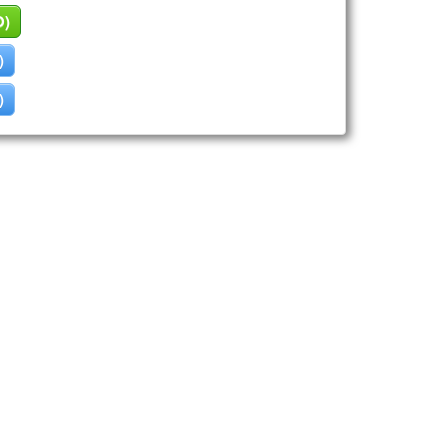
O)
)
)