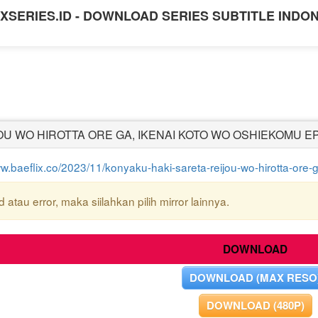
XSERIES.ID - DOWNLOAD SERIES SUBTITLE INDO
U WO HIROTTA ORE GA, IKENAI KOTO WO OSHIEKOMU EP
ww.baeflix.co/2023/11/konyaku-haki-sareta-reijou-wo-hirotta-ore
atau error, maka siilahkan pilih mirror lainnya.
DOWNLOAD
DOWNLOAD (MAX RESO
DOWNLOAD (480P)