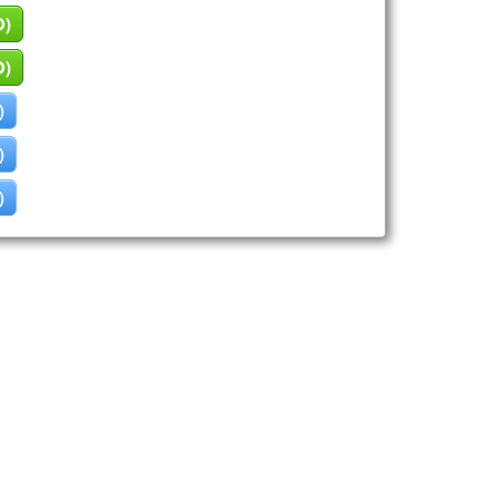
O)
O)
)
)
)