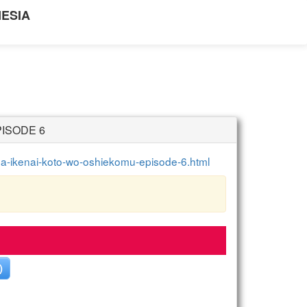
NESIA
ISODE 6
-ga-ikenai-koto-wo-oshiekomu-episode-6.html
)