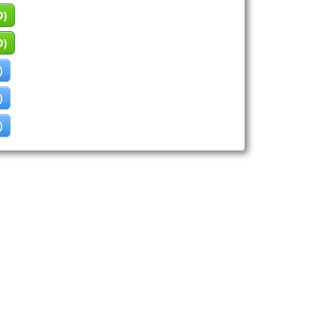
O)
O)
)
)
)