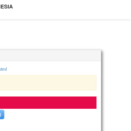
NESIA
html
)