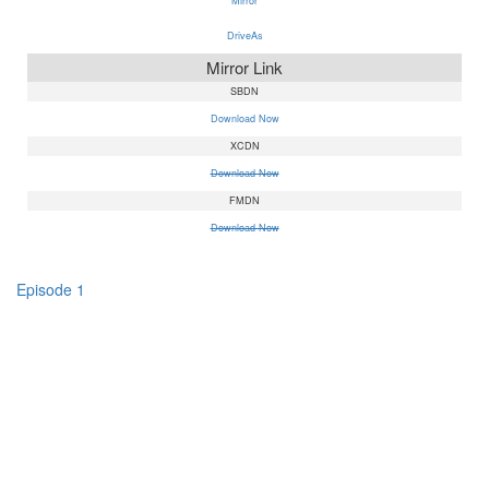
Mirror
DriveAs
Mirror Link
SBDN
Download Now
XCDN
Download Now
FMDN
Download Now
Episode 1