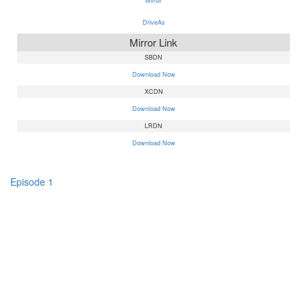
Mirror
DriveAs
Mirror Link
SBDN
Download Now
XCDN
Download Now
LRDN
Download Now
Episode 1